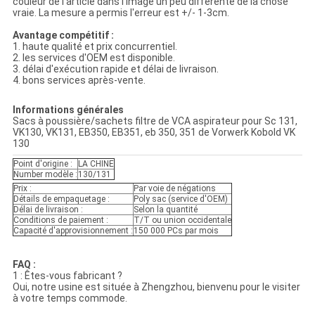
couleur de l'article dans l'image un peu différente de la chose
vraie. La mesure a permis l'erreur est +/- 1-3cm.
Avantage compétitif :
1. haute qualité et prix concurrentiel.
2. les services d'OEM est disponible.
3. délai d'exécution rapide et délai de livraison.
4. bons services après-vente.
Informations générales
Sacs à poussière/sachets filtre de VCA aspirateur pour Sc 131,
VK130, VK131, EB350, EB351, eb 350, 351 de Vorwerk Kobold VK
130
Point d'origine :
LA CHINE
Number modèle :
130/131
Prix :
Par voie de négations
Détails de empaquetage :
Poly sac (service d'OEM)
Délai de livraison :
Selon la quantité
Conditions de paiement :
T/T ou union occidentale
Capacité d'approvisionnement :
150 000 PCs par mois
FAQ :
1 : Êtes-vous fabricant ?
Oui, notre usine est située à Zhengzhou, bienvenu pour le visiter
à votre temps commode.