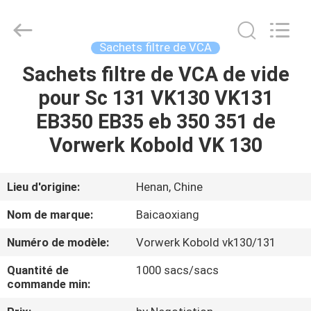
Toyeen
Biotech
Co.,
Ltd.
All
Sachets filtre de VCA
Rights
Reserved.
Developed
Sachets filtre de VCA de vide
MAISON
by
ECER
pour Sc 131 VK130 VK131
PRODUITS
EB350 EB35 eb 350 351 de
Vorwerk Kobold VK 130
AU
SUJET
Lieu d'origine:
Henan, Chine
DE
Nom de marque:
Baicaoxiang
NOUS
Numéro de modèle:
Vorwerk Kobold vk130/131
Quantité de
1000 sacs/sacs
VISITE
commande min:
D'USINE