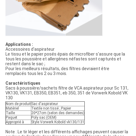
Applications :
Accessoires d'aspirateur
Le tissu et le papier posés épais de microfiber s'assure que la
tous les poussière et allergènes néfastes sont capturés et
restent dans le sac ;
Pour les meilleurs résultats, des filtres devraient être
remplacés tous les 2 ou 3 mois.
Caractéristiques
Sacs à poussière/sachets filtre de VCA aspirateur pour Sc 131,
VK130, VK131, EB350, EB351, eb 350, 351 de Vorwerk Kobold VK
130
Nom de produit
Sac d'aspirateur
Matériel
Textile non tissé ; Papier
Taille
20*27cm (selon des demandes)
Paquet
Poly sac (OEM)
Approprié à
Style Vorwerk Kobold vk130/131
Note : Le tir léger et les différents affichages peuvent causer la