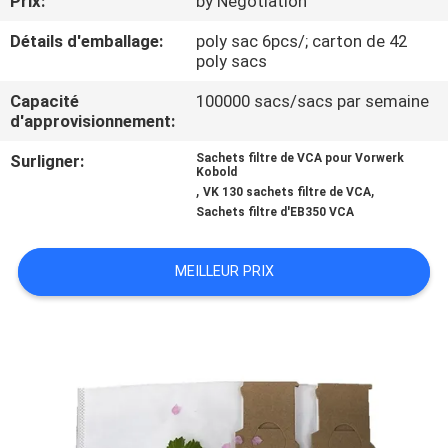
Prix:
by Negotiation
Détails d'emballage:
poly sac 6pcs/; carton de 42
CONTRÔLE
poly sacs
DE
Capacité
100000 sacs/sacs par semaine
QUALITÉ
d'approvisionnement:
Surligner:
Sachets filtre de VCA pour Vorwerk
CONTACTEZ-
Kobold
,
,
VK 130 sachets filtre de VCA
NOUS
Sachets filtre d'EB350 VCA
DEMANDEZ
MEILLEUR PRIX
UNE
CITATION
PLAN
DU