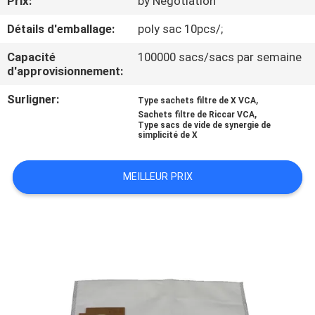
Prix:
by Negotiation
Détails d'emballage:
poly sac 10pcs/;
CONTRÔLE
DE
Capacité
100000 sacs/sacs par semaine
d'approvisionnement:
QUALITÉ
Surligner:
,
Type sachets filtre de X VCA
,
Sachets filtre de Riccar VCA
CONTACTEZ-
Type sacs de vide de synergie de
simplicité de X
NOUS
MEILLEUR PRIX
DEMANDEZ
UNE
CITATION
PLAN
DU