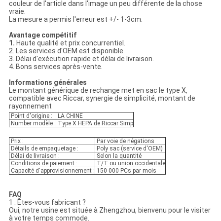
couleur de l'article dans l'image un peu différente de la chose
vraie.
La mesure a permis l'erreur est +/- 1-3cm.
Avantage compétitif
1.
Haute qualité et prix concurrentiel.
2. Les services d'OEM est disponible.
3. Délai d'exécution rapide et délai de livraison.
4. Bons services après-vente.
Informations générales
Le montant générique de rechange met en sac le type X,
compatible avec Riccar, synergie de simplicité, montant de
rayonnement
Point d'origine :
LA CHINE
Number modèle :
Type X HEPA de Riccar Simp
Prix :
Par voie de négations
Détails de empaquetage :
Poly sac (service d'OEM)
Délai de livraison :
Selon la quantité
Conditions de paiement :
T/T ou union occidentale
Capacité d'approvisionnement :
150 000 PCs par mois
FAQ
1 : Êtes-vous fabricant ?
Oui, notre usine est située à Zhengzhou, bienvenu pour le visiter
à votre temps commode.