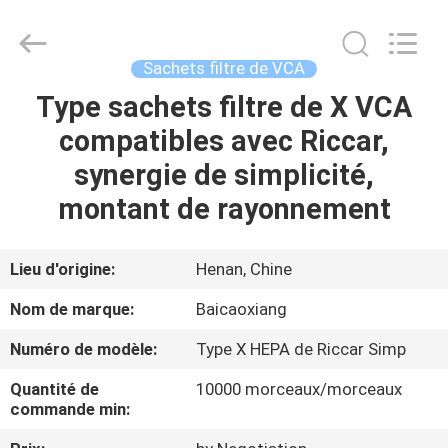
Toyeen
Biotech
Co.,
Ltd.
All
Sachets filtre de VCA
Rights
Reserved.
Developed
Type sachets filtre de X VCA
MAISON
by
ECER
compatibles avec Riccar,
PRODUITS
synergie de simplicité,
montant de rayonnement
AU
SUJET
Lieu d'origine:
Henan, Chine
DE
Nom de marque:
Baicaoxiang
NOUS
Numéro de modèle:
Type X HEPA de Riccar Simp
Quantité de
10000 morceaux/morceaux
VISITE
commande min:
D'USINE