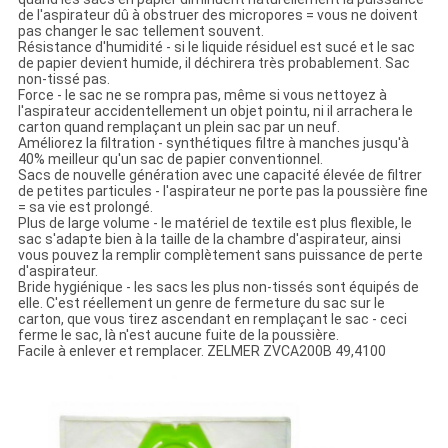
de l'aspirateur dû à obstruer des micropores = vous ne doivent
pas changer le sac tellement souvent.
Résistance d'humidité - si le liquide résiduel est sucé et le sac
de papier devient humide, il déchirera très probablement. Sac
non-tissé pas.
Force - le sac ne se rompra pas, même si vous nettoyez à
l'aspirateur accidentellement un objet pointu, ni il arrachera le
carton quand remplaçant un plein sac par un neuf.
Améliorez la filtration - synthétiques filtre à manches jusqu'à
40% meilleur qu'un sac de papier conventionnel.
Sacs de nouvelle génération avec une capacité élevée de filtrer
de petites particules - l'aspirateur ne porte pas la poussière fine
= sa vie est prolongé.
Plus de large volume - le matériel de textile est plus flexible, le
sac s'adapte bien à la taille de la chambre d'aspirateur, ainsi
vous pouvez la remplir complètement sans puissance de perte
d'aspirateur.
Bride hygiénique - les sacs les plus non-tissés sont équipés de
elle. C'est réellement un genre de fermeture du sac sur le
carton, que vous tirez ascendant en remplaçant le sac - ceci
ferme le sac, là n'est aucune fuite de la poussière.
Facile à enlever et remplacer.
ZELMER ZVCA200B 49,4100