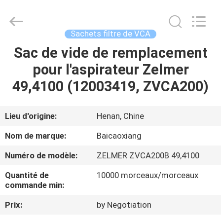
Toyeen
Biotech
Co.,
Ltd.
All
Sachets filtre de VCA
Rights
Reserved.
Developed
Sac de vide de remplacement
MAISON
by
ECER
pour l'aspirateur Zelmer
PRODUITS
49,4100 (12003419, ZVCA200)
AU
Lieu d'origine:
Henan, Chine
SUJET
Nom de marque:
Baicaoxiang
DE
Numéro de modèle:
ZELMER ZVCA200B 49,4100
NOUS
Quantité de
10000 morceaux/morceaux
commande min:
VISITE
Prix:
by Negotiation
D'USINE