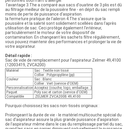
personnes souffrant d'allergie.
l'avantage 3.The a comparé aux sacs d'ouatine de 3 plis est dû
au filtrage meilleur de la poussière fine - en dépit du sac rempli
moins de perte de puissance d'aspiration.
la fermeture pratique de l'aileron 4.The s'assure que la
poussière et la saleté sont solidement scellées dans l'après
utilisation de sac. Ceci protège également l'intérieur,
particulièrement le moteur de votre dispositif de
contamination. En changeant les sachets filtre régulièrement,
vous pouvez maintenir des performances et prolonger la vie de
votre aspirateur.
Détail rapide :
Sac de vide de remplacement pour l'aspirateur Zelmer 49,4100
(12003419, ZVCA200)
Matériel
Sac : Textile non tissé
Collier : Polypropylène (pp)
Couleur
Sac : Blanc
Collier : Vert (service d'OEM)
Personnalisation
Acceptez (couche, logo, emballage…)
Paquet
Poly sac et carton (service d'OEM)
Compatible
ZELMER ZVCA200B 49,4100
Pourquoi choisissez les sacs non-tissés originaux :
Prolongeant la durée de vie - le matériel multicouche spécial du
sac d'aspirateur assure la plus grande puissance d'aspiration
de l'aspirateur même dans le cas du remplissage partiel du sac,
quand les sacs en papier diminuent naturellement la puissance