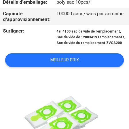
Détails d'emballage:
poly sac 10pcs/;
CONTRÔLE
Capacité
100000 sacs/sacs par semaine
d'approvisionnement:
DE
Surligner:
,
,
QUALITÉ
49
4100 sac de vide de remplacement
,
Sac de vide de 12003419 remplacements
Sac de vide du remplacement ZVCA200
CONTACTEZ-
NOUS
MEILLEUR PRIX
DEMANDEZ
UNE
CITATION
PLAN
DU