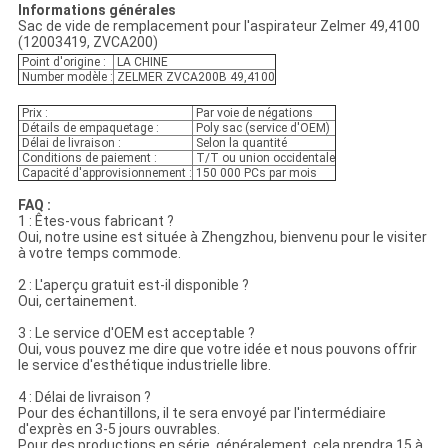
Informations générales
Sac de vide de remplacement pour l'aspirateur Zelmer 49,4100
(12003419, ZVCA200)
Point d'origine :
LA CHINE
Number modèle :
ZELMER ZVCA200B 49,4100
Prix :
Par voie de négations
Détails de empaquetage :
Poly sac (service d'OEM)
Délai de livraison :
Selon la quantité
Conditions de paiement :
T/T ou union occidentale
Capacité d'approvisionnement :
150 000 PCs par mois
FAQ :
1 : Êtes-vous fabricant ?
Oui, notre usine est située à Zhengzhou, bienvenu pour le visiter
à votre temps commode.
2 : L'aperçu gratuit est-il disponible ?
Oui, certainement.
3 : Le service d'OEM est acceptable ?
Oui, vous pouvez me dire que votre idée et nous pouvons offrir
le service d'esthétique industrielle libre.
4 : Délai de livraison ?
Pour des échantillons, il te sera envoyé par l'intermédiaire
d'exprès en 3-5 jours ouvrables.
Pour des productions en série, généralement, cela prendra 15 à