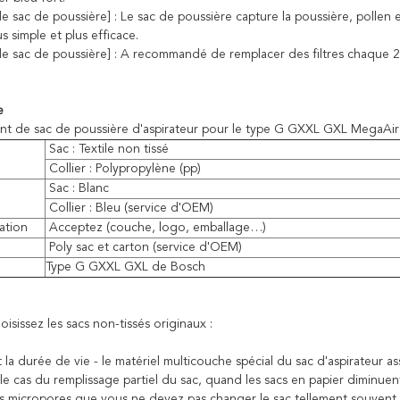
 sac de poussière] : Le sac de poussière capture la poussière, pollen e
us simple et plus efficace.
n de sac de poussière] : A recommandé de remplacer des filtres chaque
.
e
t de sac de poussière d'aspirateur pour le type G GXXL GXL MegaA
Sac : Textile non tissé
Collier : Polypropylène (pp)
Sac : Blanc
Collier : Bleu (service d'OEM)
ation
Acceptez (couche, logo, emballage…)
Poly sac et carton (service d'OEM)
e
Type G GXXL GXL de Bosch
isissez les sacs non-tissés originaux :
la durée de vie - le matériel multicouche spécial du sac d'aspirateur as
 cas du remplissage partiel du sac, quand les sacs en papier diminuent
s micropores que vous ne devez pas changer le sac tellement souvent.