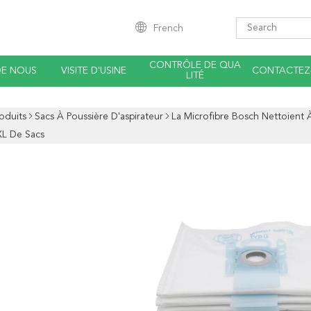
French
CONTRÔLE DE QUA
DE NOUS
VISITE D'USINE
CONTACTEZ
LITÉ
oduits
Sacs À Poussière D'aspirateur
La Microfibre Bosch Nettoient
L De Sacs