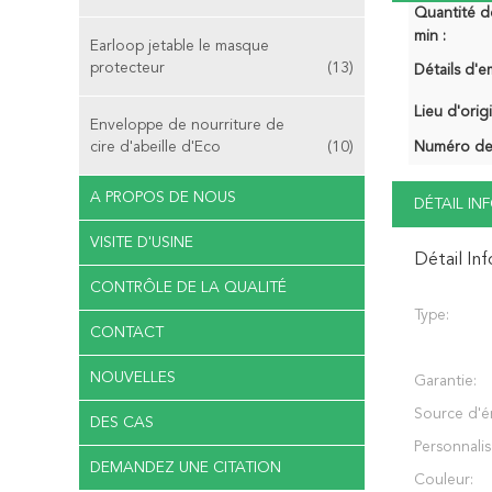
Quantité 
min :
Earloop jetable le masque
protecteur
(13)
Détails d'e
Lieu d'orig
Enveloppe de nourriture de
cire d'abeille d'Eco
(10)
Numéro de
A PROPOS DE NOUS
DÉTAIL I
VISITE D'USINE
Détail In
CONTRÔLE DE LA QUALITÉ
Type:
CONTACT
NOUVELLES
Garantie:
Source d'é
DES CAS
Personnalis
DEMANDEZ UNE CITATION
Couleur: