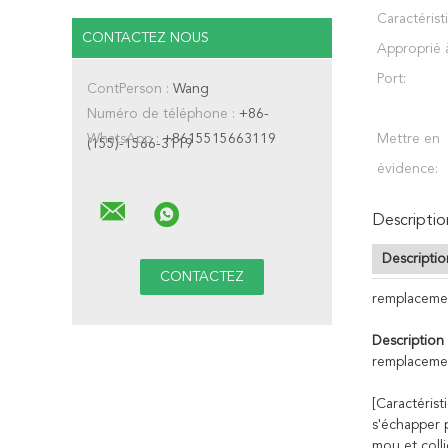
Caractérist
CONTACTEZ NOUS
Approprié 
Port:
ContPerson :
Wang
Numéro de téléphone :
+86-
WhatsApp :
+8615515663119
Mettre en
(155)-1566-3119
évidence:
Descriptio
Descriptio
remplacemen
Description
remplacemen
[Caractérist
s'échapper 
mou et colli