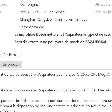
ique:
Non-original
Utilisation:
à:
Type G GXXL GXL de Bosch
Type de pr
Changhaï ; Qingdao ; Tianjin… en tant que
votre demande
La microfibre Bosch nettoient à l'aspirateur le type G de sacs
Sacs d'extracteur de poussière de bosch de BBZ41FGXXL
n De Produit
n de produit
t de sac de poussière d'aspirateur pour le type G GXXL GXL MegaA
t de sac de poussière d'aspirateur pour le type G GXXL GXL MegaA
iques principales] : les sacs de la meilleure qualité de tissu filtrant on
pendant la disposition de sac. Une fermeture adhésive couvre le trou 
er bleu fort.