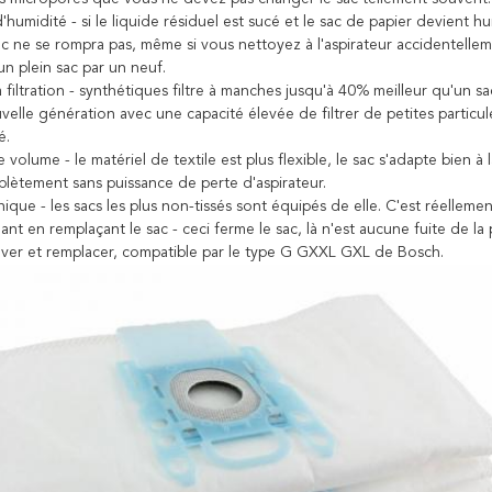
'humidité - si le liquide résiduel est sucé et le sac de papier devient h
ac ne se rompra pas, même si vous nettoyez à l'aspirateur accidentellem
n plein sac par un neuf.
 filtration - synthétiques filtre à manches jusqu'à 40% meilleur qu'un s
elle génération avec une capacité élevée de filtrer de petites particules
é.
e volume - le matériel de textile est plus flexible, le sac s'adapte bien à 
plètement sans puissance de perte d'aspirateur.
ique - les sacs les plus non-tissés sont équipés de elle. C'est réellem
ant en remplaçant le sac - ceci ferme le sac, là n'est aucune fuite de la
ever et remplacer, compatible par
le type G GXXL GXL de Bosch
.