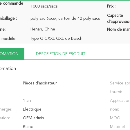
de commande
1000 sacs/sacs
Prix :
Capacité
mballage :
poly sac 6pcs/; carton de 42 poly sacs
d'approvisi
Henan, Chine
ine:
Nom de mar
Type G GXXL GXL de Bosch
 modèle:
NFOMATION
DESCRIPTION DE PRODUIT
fomation
Pièces d'aspirateur
Service ap
fourni:
1 an
Application
nergie:
Électrique
nom:
ation:
OEM admis
MOQ:
Blanc
Matériel: