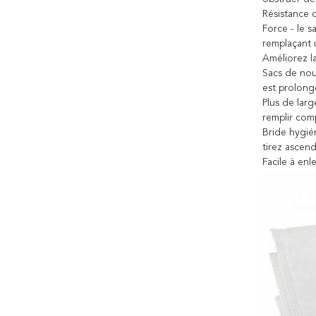
Résistance d
Force - le s
remplaçant u
Améliorez la
Sacs de nouv
est prolong
Plus de larg
remplir com
Bride hygién
tirez ascend
Facile à enl