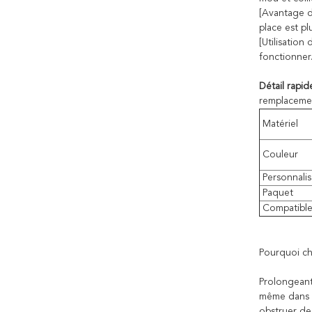
[Avantage de
place est pl
[Utilisatio
fonctionner
Détail rapid
remplacemen
Matériel
Couleur
Personnalis
Paquet
Compatibl
Pourquoi cho
Prolongeant 
même dans le
obstruer de