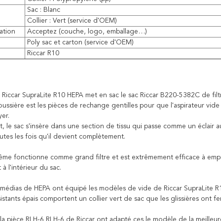
Sac : Blanc
Collier : Vert (service d'OEM)
ation
Acceptez (couche, logo, emballage…)
Poly sac et carton (service d'OEM)
e
Riccar R10
e Riccar SupraLite R10 HEPA met en sac le sac Riccar B220-5382C de filt
ussière est les pièces de rechange gentilles pour que l'aspirateur vide l
er.
 le sac s'insère dans une section de tissu qui passe comme un éclair a
utes les fois qu'il devient complètement.
même fonctionne comme grand filtre et est extrêmement efficace à empri
à l'intérieur du sac.
 médias de HEPA ont équipé les modèles de vide de Riccar SupraLite R1
istants épais comportent un collier vert de sac que les glissières ont fe
 la pièce RLH-6 RLH-6 de Riccar ont adapté ces le modèle de la meill