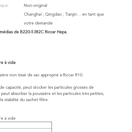
ique:
Non-original
Changhaï ; Qingdao ; Tianjin… en tant que
votre demande
 médias de B220-5382C Riccar Hepa
,
re à vide
sière non tissé de sac approprié à Riccar R10.
e capacité, peut stocker les particules grosses de
 peut absorber la poussière et les particules très petites,
 stabilité du sachet filtre.
re à vide