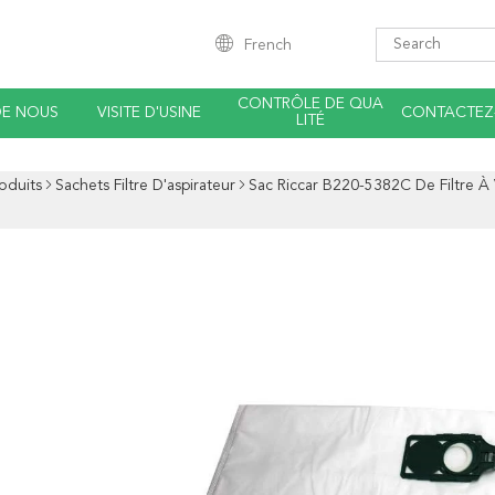
French
CONTRÔLE DE QUA
DE NOUS
VISITE D'USINE
CONTACTEZ
LITÉ
oduits
Sachets Filtre D'aspirateur
Sac Riccar B220-5382C De Filtre À