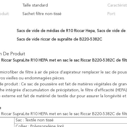
Taille standard
Caractérist
oduit:
Sachet filtre non-tissé
Port:
Sacs de vide de médias de R10 Riccar Hepa
,
Sacs de vide de
Sacs de vide riccar de supralite de B220-5382C
n De Produit
e Riccar SupraLite R10 HEPA met en sac le sac Riccar B220-5382C de filt
icrofiber de filtre à air de pièce d'aspirateur remplacer le sac de pous
os vieilles ou endommagées pièces.
e produit : Ce sac de poussière est fait de matières végétales de grand
he intégrée d'accumulation de précipitation, le filtre d'efficacité (HEPA)
 externe est fait de matériel de textile dur pour assurer la longévité et la
e
e Riccar SupraLite R10 HEPA met en sac le sac Riccar B220-5382C de filt
Sac : Textile non tissé
Collier : Polypropylène (pp)