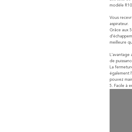
modèle R10P
Vous recevr
aspirateur.
Grâce aux 5 
d'échappemen
meilleure q
L'avantage a
de puissance
La fermeture
également l'
pouvez main
5. Facile à