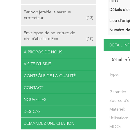
min :
Détails d'e
Earloop jetable le masque
protecteur
(13)
Lieu d'orig
Numéro de
Enveloppe de nourriture de
cire d'abeille d'Eco
(10)
DÉTAIL I
A PROPOS DE NOUS
Détail In
VISITE D'USINE
Type:
CONTRÔLE DE LA QUALITÉ
CONTACT
Garantie:
NOUVELLES
Source d'é
Matériel:
DES CAS
Utilisation:
DEMANDEZ UNE CITATION
MOQ: