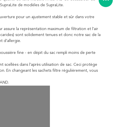
SupraLite de modèles de SupraLite.
ouverture pour un ajustement stable et sûr dans votre
r assure la représentation maximum de filtration et l'air
 acarides) sont solidement tenues et donc notre sac de la
 d'allergie.
 poussière fine - en dépit du sac rempli moins de perte
t scellées dans l'après utilisation de sac. Ceci protège
ion. En changeant les sachets filtre régulièrement, vous
0SAND.