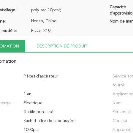
Capacité
mballage :
poly sac 10pcs/;
d'approvisi
Henan, Chine
ine:
Nom de mar
Riccar R10
 modèle:
NFOMATION
DESCRIPTION DE PRODUIT
fomation
Pièces d'aspirateur
Service ap
fourni:
1 an
Application
nergie:
Électrique
Nom:
Textile non tissé
Personnalis
Sachet filtre de la poussière
Couleur:
1000pcs
Approprié 