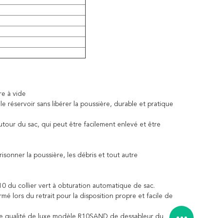
re à vide
e réservoir sans libérer la poussière, durable et pratique
utour du sac, qui peut être facilement enlevé et être
sonner la poussière, les débris et tout autre
0 du collier vert à obturation automatique de sac.
rmé lors du retrait pour la disposition propre et facile de
eure qualité de luxe modèle R10SAND de dessableur du