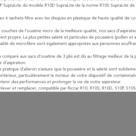
 SupraLite du modèle R10D SupraLite de la norme R10S SupraLite de 
ez 6 sachets filtre avec les disques en plastique de haute qualité de c
couches de l'ouatine micro de la meilleure qualité, nos sacs d'aspirateu
t propre. La plus petites saleté et particules de poussière (pollen et
ualité de microfibre sont également appropriées aux personnes souffrant
 comparé aux sacs d'ouatine de 3 plis est dû au filtrage meilleur de la
 d'aspiration.
 pratique d'aileron s'assure que la poussière et la saleté sont solidemen
intérieur, particulièrement le moteur de votre dispositif de contaminat
tenir des performances et prolonger la vie de votre aspirateur.
 enlever et remplacer, compatible par Riccar R10, R10S, R10D, S10P, S1