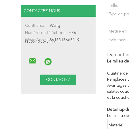
Taille:
CONTACTEZ NOUS
Type de pr
ContPerson :
Wang
Mettre en
Numéro de téléphone :
+86-
WhatsApp :
+8615515663119
évidence:
(155)-1566-3119
Descriptio
Le milieu d
Ouatine de m
Remplacez v
Avantages d
saleté, couc
et la couche
Détail rapid
Le milieu d
Matériel