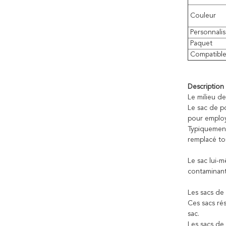
Couleur
Personnalis
Paquet
Compatibl
Description
Le milieu d
Le sac de po
pour employ
Typiquement,
remplacé to
Le sac lui-
contaminant 
Les sacs de
Ces sacs rés
sac.
Les sacs de