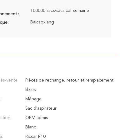
100000 sacs/sacs par semaine
onnement :
Baicaoxiang
que:
rès-vente
Pièces de rechange, retour et remplacement
libres
:
Ménage
Sac d'aspirateur
ation:
OEM admis
Blanc
à:
Riccar R10