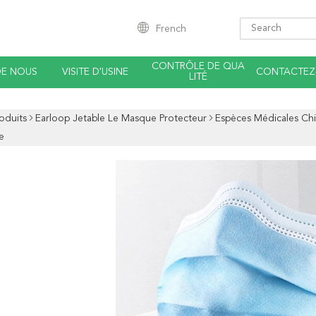
French
CONTRÔLE DE QUA
DE NOUS
VISITE D'USINE
CONTACTEZ
LITÉ
oduits
Earloop Jetable Le Masque Protecteur
Espèces Médicales Chi
e