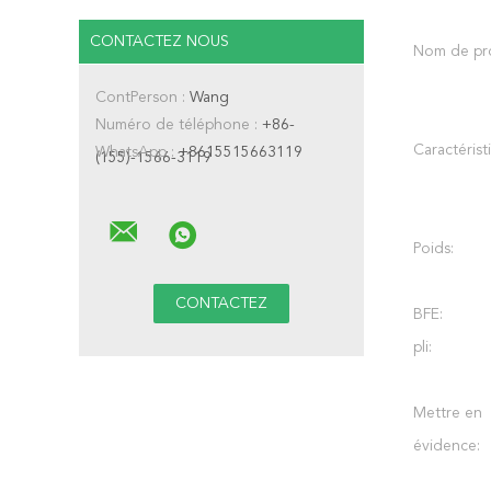
CONTACTEZ NOUS
Nom de pro
ContPerson :
Wang
Numéro de téléphone :
+86-
Caractérist
WhatsApp :
+8615515663119
(155)-1566-3119
Poids:
BFE:
pli:
Mettre en
évidence: