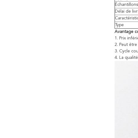
Échantillons
Délai de li
Caractérist
Type
Avantage co
1. Prix infér
2. Peut être
3. Cycle cou
4. La qualit