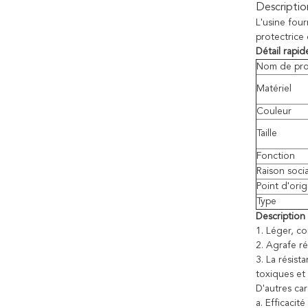
Descriptio
L'usine fou
protectrice
Détail rapide
Nom de pro
Matériel
Couleur
Taille
Fonction
Raison soci
Point d'orig
Type
Description 
1. Léger, co
2. Agrafe r
3. La résist
toxiques et 
D'autres car
a. Efficacité