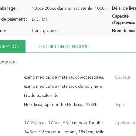
mballage :
10pcs-20pcs dans un sac stérile, 1000pcs chaque carton
Délai de livr
Capacité
 de paiement :
L/C, T/T
d'approvisi
Henan, Chine
ine:
Nom de mar
NFOMATION
DESCRIPTION DE PRODUIT
fomation
&amp médical de matériaux ; Accessoires,
Couleur:
&amp médical de matériaux de polymère ;
Produits, salon de
Non-tissé, pp, non textile tissé, PP/SPP
Type:
17.5*9.5cm, 17.5cm * 9.5cm pour l'adulte
Application
14.5cm * 8cm pour l'enfant, 18x9cm, taille