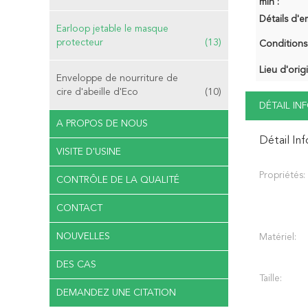
min :
Détails d'e
Earloop jetable le masque
protecteur
(13)
Conditions
Lieu d'orig
Enveloppe de nourriture de
cire d'abeille d'Eco
(10)
DÉTAIL I
A PROPOS DE NOUS
Détail In
VISITE D'USINE
Propriétés:
CONTRÔLE DE LA QUALITÉ
CONTACT
NOUVELLES
Matériel:
DES CAS
Taille:
DEMANDEZ UNE CITATION