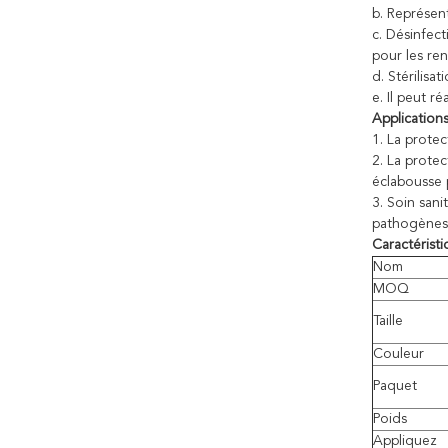
b. Représent
c. Désinfec
pour les ren
d. Stérilisa
e. Il peut ré
Applications
1. La protec
2. La protec
éclabousse 
3. Soin sani
pathogènes 
Caractéristi
Nom
MOQ
Taille
Couleur
Paquet
Poids
Appliquez