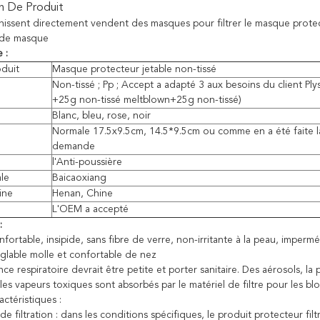
n De Produit
rnissent directement vendent des masques pour filtrer le masque protec
 de masque
 :
duit
Masque protecteur jetable non-tissé
Non-tissé ; Pp ; Accept a adapté 3 aux besoins du client Ply
+25g non-tissé meltblown+25g non-tissé)
Blanc, bleu, rose, noir
Normale 17.5x9.5cm, 14.5*9.5cm ou comme en a été faite l
demande
l'Anti-poussière
ale
Baicaoxiang
ine
Henan, Chine
L'OEM a accepté
:
nfortable, insipide, sans fibre de verre, non-irritante à la peau, impermé
églable molle et confortable de nez
ance respiratoire devrait être petite et porter sanitaire. Des aérosols, la 
les vapeurs toxiques sont absorbés par le matériel de filtre pour les blo
actéristiques :
 de filtration : dans les conditions spécifiques, le produit protecteur filtr