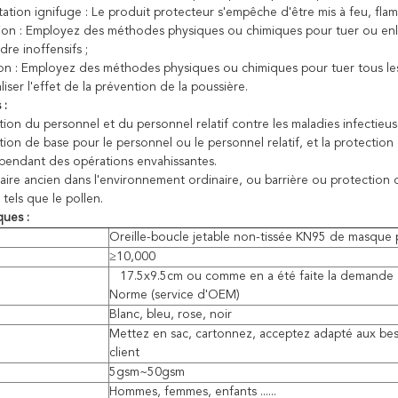
ation ignifuge : Le produit protecteur s'empêche d'être mis à feu, flam
tion : Employez des méthodes physiques ou chimiques pour tuer ou enl
dre inoffensifs ;
tion : Employez des méthodes physiques ou chimiques pour tuer tous les
aliser l'effet de la prévention de la poussière.
 :
tion du personnel et du personnel relatif contre les maladies infectieus
tion de base pour le personnel ou le personnel relatif, et la protection
pendant des opérations envahissantes.
taire ancien dans l'environnement ordinaire, ou barrière ou protection
tels que le pollen.
ques :
Oreille-boucle jetable non-tissée KN95 de masque 
≥10,000
17.5x9.5cm ou comme en a été faite la demande
Norme (service d'OEM)
Blanc, bleu, rose, noir
Mettez en sac, cartonnez, acceptez adapté aux be
client
5gsm~50gsm
Hommes, femmes, enfants ......