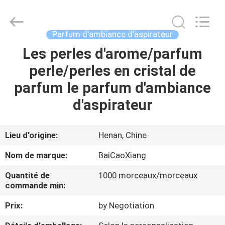
Toyeen
Biotech
Co.,
Ltd.
All
Parfum d'ambiance d'aspirateur
Rights
Reserved.
Developed
Les perles d'arome/parfum
MAISON
by
ECER
perle/perles en cristal de
PRODUITS
parfum le parfum d'ambiance
d'aspirateur
AU
SUJET
Lieu d'origine:
Henan, Chine
DE
Nom de marque:
BaiCaoXiang
NOUS
Quantité de
1000 morceaux/morceaux
commande min:
VISITE
Prix:
by Negotiation
D'USINE