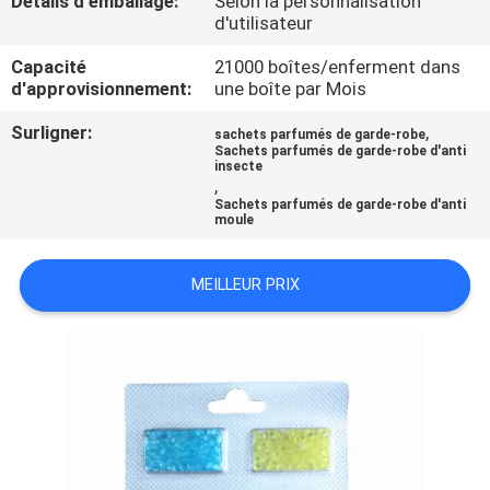
Détails d'emballage:
Selon la personnalisation
d'utilisateur
CONTRÔLE
Capacité
21000 boîtes/enferment dans
DE
d'approvisionnement:
une boîte par Mois
QUALITÉ
Surligner:
,
sachets parfumés de garde-robe
Sachets parfumés de garde-robe d'anti
insecte
,
CONTACTEZ-
Sachets parfumés de garde-robe d'anti
moule
NOUS
MEILLEUR PRIX
DEMANDEZ
UNE
CITATION
PLAN
DU