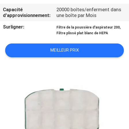
Capacité
20000 boîtes/enferment dans
CONTRÔLE
d'approvisionnement:
une boîte par Mois
DE
Surligner:
,
Filtre de la poussière d'aspirateur 200
QUALITÉ
Filtre plissé plat blanc de HEPA
CONTACTEZ-
MEILLEUR PRIX
NOUS
DEMANDEZ
UNE
CITATION
PLAN
DU