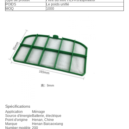
Type de produit
Filtre du filtre HEPA d'aspirateur
POIDS
Le poids unifié
MOQ
1000
Spécifications
Application
Ménage
Source d'énergie
Batterie, électrique
Point d'origine
Henan, Chine
Marque
Henan Baicaoxiang
Number modèle
200