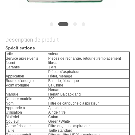
SITE
PRIVACY
POLICY
Description de produit
Spécifications
article
valeur
Service après-vente
Pièces de rechange, retour et remplacement
fourni
libres
Garantie
1 AN
Pièces d'aspirateur
Application
Hôtel, ménage
Source d'énergie
Batterie, électrique
Point d'origine
La Chine
Henan
Marque
Henan Baicaoxiang
Number modèle
200
Nom
Filtre de cartouche d'aspirateur
Approprié à
Ajustements
Utilisation
Air de filtre
Matériel
Coton
Couleur
Green+White
Caractéristique
Filtre original d'aspirateur
Taille
Taille standard