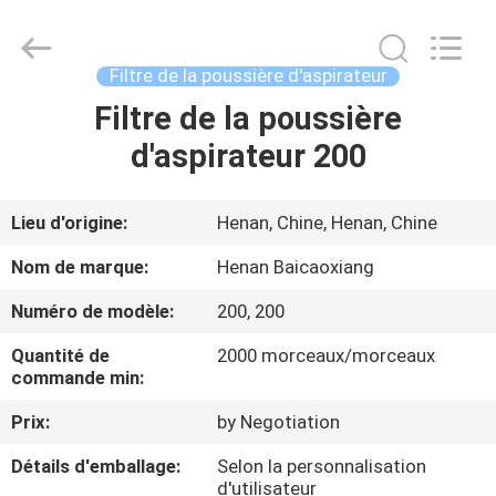
Biotech
Co.,
Ltd.
All
Rights
Filtre de la poussière d'aspirateur
Reserved.
Developed
Filtre de la poussière
MAISON
by
ECER
d'aspirateur 200
PRODUITS
Lieu d'origine:
Henan, Chine, Henan, Chine
AU
Nom de marque:
Henan Baicaoxiang
SUJET
Numéro de modèle:
200, 200
DE
Quantité de
2000 morceaux/morceaux
NOUS
commande min:
Prix:
by Negotiation
VISITE
Détails d'emballage:
Selon la personnalisation
D'USINE
d'utilisateur