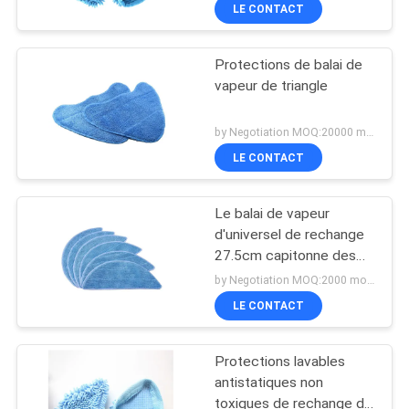
LE CONTACT
CONTRÔLE
Protections de balai de
DE
vapeur de triangle
QUALITÉ
by Negotiation MOQ:20000 morceaux/morceaux
CONTACTEZ-
LE CONTACT
NOUS
Le balai de vapeur
d'universel de rechange
DEMANDEZ
27.5cm capitonne des
attachements
UNE
by Negotiation MOQ:2000 morceaux/morceaux
d'aspirateur
LE CONTACT
CITATION
Protections lavables
PLAN
antistatiques non
DU
toxiques de rechange de