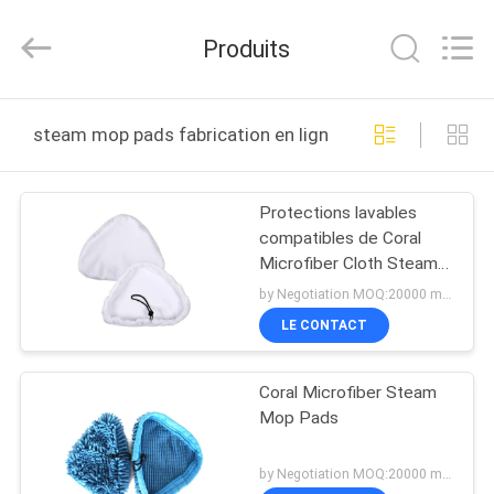
Toyeen
Biotech
Co.,
Produits
Ltd.
All
Rights
Reserved.
Developed
MAISON
by
steam mop pads fabrication en ligne
ECER
PRODUITS
Protections lavables
compatibles de Coral
AU
Microfiber Cloth Steam
SUJET
Mop
by Negotiation MOQ:20000 morceaux/morceaux
DE
LE CONTACT
NOUS
Coral Microfiber Steam
Mop Pads
VISITE
D'USINE
by Negotiation MOQ:20000 morceaux/morceaux