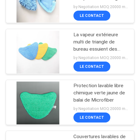
balai de vapeur
by Negotiation MOQ:20000 morceaux/morceaux
SITE
LE CONTACT
PRIVACY
La vapeur extérieure
POLICY
multi de triangle de
bureau essuient des
protections de
by Negotiation MOQ:20000 morceaux/morceaux
nettoyage
LE CONTACT
Protection lavable libre
chimique verte jaune de
balai de Microfiber
by Negotiation MOQ:20000 morceaux/morceaux
LE CONTACT
Couvertures lavables de