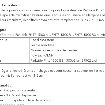
s
 d'aspirateur
e de la poussière non-tissée blanche pour l'aspirateur de Parkside Pnts
é épais de microfiber s'assure que la tous les poussière et allergènes né
lleurs résultats, des filtres devraient être remplacés tous les 2 ou 3 moi
iques
sière pour Parkside PNTS 1500 A1, PNTS 1500 B1, PNTS 1500 B3 humide
oduit
Sac d'aspirateur
Textile non tissé
Norme ou selon des demandes
Poly sac (OEM)
à
Parkside Pnts 1300 B2 1300b2 Ian 69502 Lidl
r léger et les différents affichages peuvent causer la couleur de l'articl
permis l'erreur est +/- 1-3cm.
mpétitif
ité et prix concurrentiel.
ces d'OEM est disponible.
xécution rapide et délai de livraison.