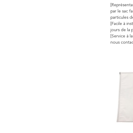
[Représenta
par le sac f
particules d
[Facile à in
jours de la 
[Service à l
nous contac