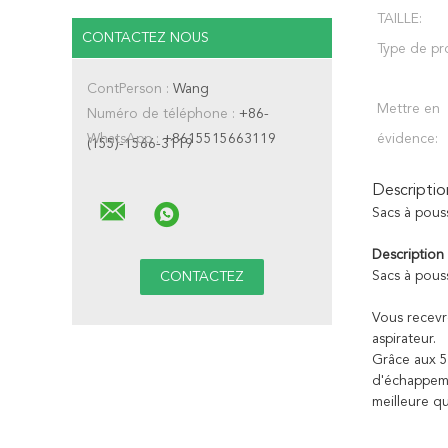
TAILLE:
CONTACTEZ NOUS
Type de pr
ContPerson :
Wang
Mettre en
Numéro de téléphone :
+86-
WhatsApp :
+8615515663119
évidence:
(155)-1566-3119
Descriptio
Sacs à pous
Description
Sacs à pous
Vous recevr
aspirateur.
Grâce aux 5 
d'échappemen
meilleure q