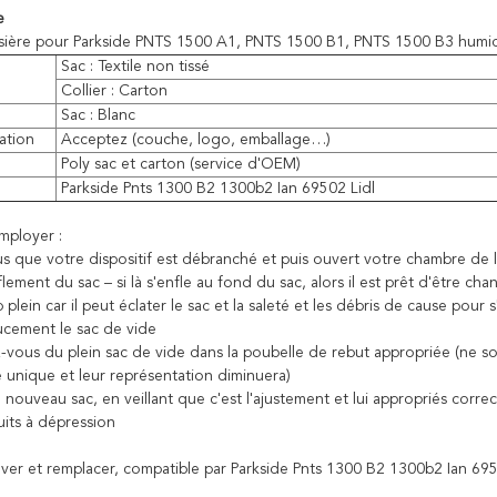
e
sière pour Parkside PNTS 1500 A1, PNTS 1500 B1, PNTS 1500 B3 humide
Sac : Textile non tissé
Collier : Carton
Sac : Blanc
ation
Acceptez (couche, logo, emballage…)
Poly sac et carton (service d'OEM)
e
Parkside Pnts 1300 B2 1300b2 Ian 69502 Lidl
ployer :
s que votre dispositif est débranché et puis ouvert votre chambre de l
nflement du sac – si là s'enfle au fond du sac, alors il est prêt d'être c
 plein car il peut éclater le sac et la saleté et les débris de cause pour 
cement le sac de vide
vous du plein sac de vide dans la poubelle de rebut appropriée (ne soye
e unique et leur représentation diminuera)
nouveau sac, en veillant que c'est l'ajustement et lui appropriés corre
uits à dépression
ever et remplacer, compatible par Parkside Pnts 1300 B2 1300b2 Ian 695