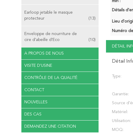
min :
Détails d'e
Earloop jetable le masque
protecteur
(13)
Lieu d'orig
Numéro de
Enveloppe de nourriture de
cire d'abeille d'Eco
(10)
DÉTAIL I
A PROPOS DE NOUS
Détail In
VISITE D'USINE
Type:
CONTRÔLE DE LA QUALITÉ
CONTACT
Garantie:
NOUVELLES
Source d'é
Matériel:
DES CAS
Utilisation:
DEMANDEZ UNE CITATION
MOQ: