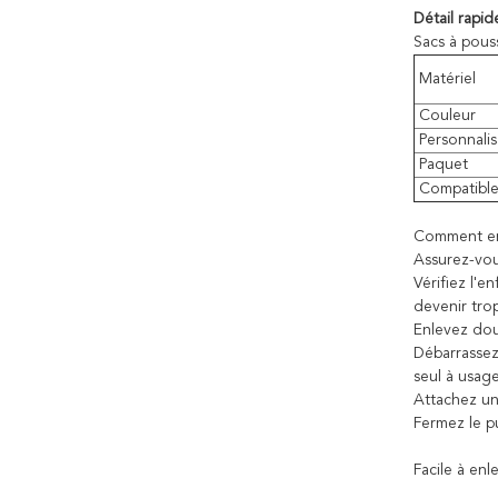
Détail rapid
Sacs à pous
Matériel
Couleur
Personnalis
Paquet
Compatibl
Comment em
Assurez-vou
Vérifiez l'e
devenir trop
Enlevez dou
Débarrassez-
seul à usag
Attachez un 
Fermez le p
Facile à enl