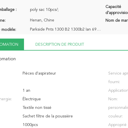
Capacité
mballage :
poly sac 10pcs/;
d'approvisi
Henan, Chine
ine:
Nom de mar
Parkside Pnts 1300 B2 1300b2 Ian 69502 Lidl
 modèle:
NFOMATION
DESCRIPTION DE PRODUIT
fomation
Pièces d'aspirateur
Service ap
fourni:
1 an
Application
nergie:
Électrique
Nom:
Textile non tissé
personnalis
Sachet filtre de la poussière
couleur:
1000pcs
Approprié 