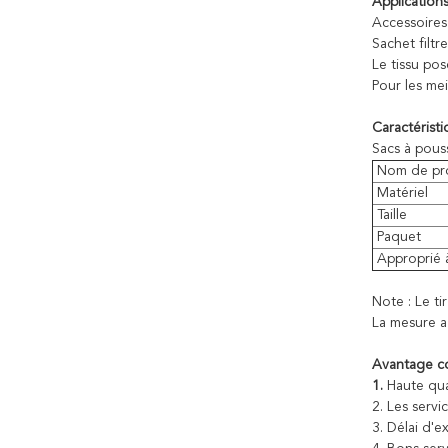
Application
Accessoires
Sachet filtr
Le tissu pos
Pour les mei
Caractérist
Sacs à pous
Nom de pr
Matériel
Taille
Paquet
Approprié 
Note : Le ti
La mesure a 
Avantage co
1.
Haute qual
2. Les servi
3. Délai d'e